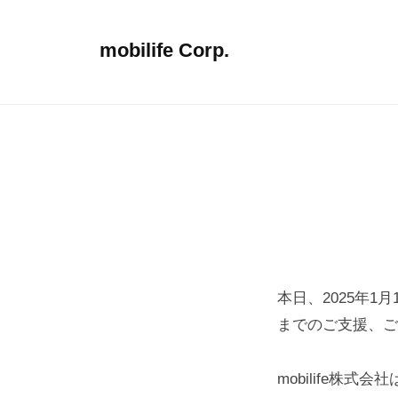
コ
ン
mobilife Corp.
テ
g
ン
o
ツ
t
へ
o
ス
n
キ
e
ッ
x
プ
t
s
本日、2025年1
t
までのご支援、ご
a
g
mobilife
e