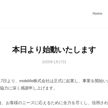
Home
本日より始動いたします
2025年1月17日
b
y
n
月17日より、mobilife株式会社は正式に起業し、事業を開
a
k
協力に深く感謝申し上げます。
a
g
株式会社は、お客様のニーズに応えるために全力を尽くし、信用さ
a