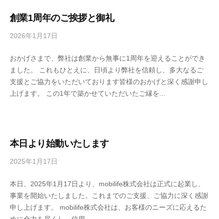
創業1周年のご挨拶と御礼
2026年1月17日
b
y
おかげさまで、弊社は創業から無事に1周年を迎えることができ
n
ました。 これもひとえに、日頃より弊社を信頼し、多大なるご
a
支援とご協力をいただいております皆様のおかげと深く感謝申し
k
上げます。 この1年で築かせていただいたご縁を...
a
g
a
w
a
本日より始動いたします
2025年1月17日
b
y
本日、2025年1月17日より、mobilife株式会社は正式に起業し、
n
事業を開始いたしました。これまでのご支援、ご協力に深く感謝
a
申し上げます。 mobilife株式会社は、お客様のニーズに応えるた
k