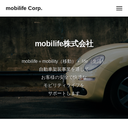
ュ
コ
ー
mobilife Corp.
メ
ン
ニ
g
ュ
テ
ー
o
ン
t
ツ
o
mobilife株式会社
へ
n
ス
e
キ
x
mobilife＝mobility（移動）＋ life（生活）
ッ
t
自動車架装事業を通して
プ
s
お客様の安全で快適な
t
モビリティライフを
a
サポートします
g
e